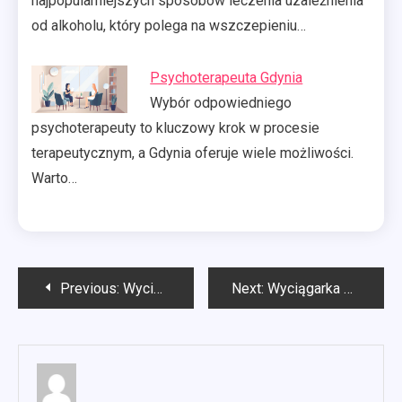
najpopularniejszych sposobów leczenia uzależnienia
od alkoholu, który polega na wszczepieniu…
Psychoterapeuta Gdynia
Wybór odpowiedniego
psychoterapeuty to kluczowy krok w procesie
terapeutycznym, a Gdynia oferuje wiele możliwości.
Warto…
Nawigacja
Previous:
Wyciągarka elektryczna 12v przenośna
Next:
Wyciągarka elektryczna do przyczepy
wpisu