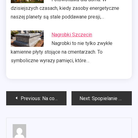
dzisiejszych czasach, kiedy zasoby energetyczne
naszej planety są stale poddawane presji,…
Nagrobki Szczecin
Nagrobki to nie tylko zwykłe
kamienne płyty stojące na cmentarzach. To
symboliczne wyrazy pamięci, które…
Nawigacja
Previous:
Na co wpływa witamina a?
Next:
Spopielanie zwierząt szczeci
wpisu