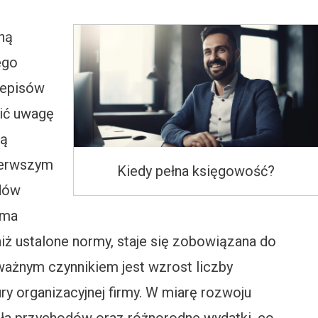
ną
ego
zepisów
ić uwagę
gą
ierwszym
Kiedy pełna księgowość?
odów
rma
ż ustalone normy, staje się zobowiązana do
ważnym czynnikiem jest wzrost liczby
y organizacyjnej firmy. W miarę rozwoju