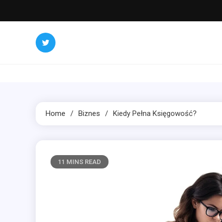
Skip
to
content
Home
Biznes
Kiedy Pełna Księgowość?
11 MINS READ