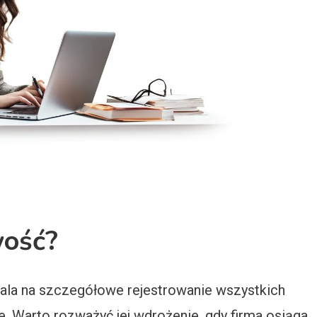
wość?
ala na szczegółowe rejestrowanie wszystkich
e. Warto rozważyć jej wdrożenie, gdy firma osiąga