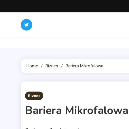
Skip
to
content
Home
Biznes
Bariera Mikrofalowa
11 MINS READ
Biznes
Bariera Mikrofalowa