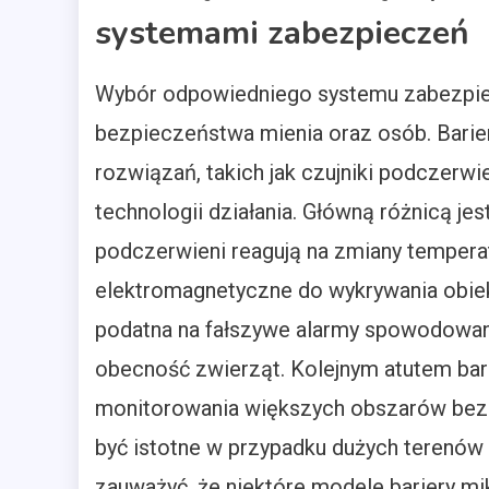
systemami zabezpieczeń
Wybór odpowiedniego systemu zabezpie
bezpieczeństwa mienia oraz osób. Barier
rozwiązań, takich jak czujniki podczerwie
technologii działania. Główną różnicą jes
podczerwieni reagują na zmiany temperat
elektromagnetyczne do wykrywania obiek
podatna na fałszywe alarmy spowodowa
obecność zwierząt. Kolejnym atutem bari
monitorowania większych obszarów bez k
być istotne w przypadku dużych terenów
zauważyć, że niektóre modele bariery mik